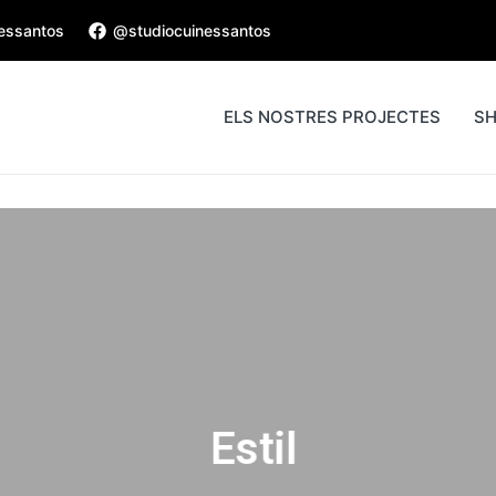
nessantos
@studiocuinessantos
ELS NOSTRES PROJECTES
S
Estil