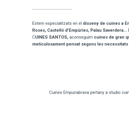
Estem especialitzats en el
disseny de cuines a E
Roses,
Castelló d’Empúries, Palau Saverdera…
C
UINES SANTOS,
aconseguim
cuines de gran qu
meticulosament pensat segons les necessitats 
Cuines Empuriabrava pertany a studio cuin