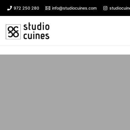
972 250 280
info@studiocuines.com
studiocui